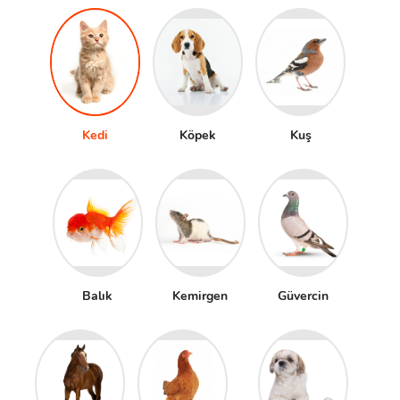
Kedi
Köpek
Kuş
Balık
Kemirgen
Güvercin